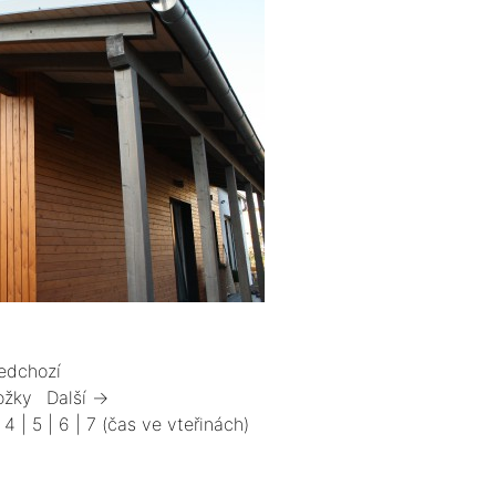
edchozí
ožky
Další →
|
4
|
5
|
6
|
7
(čas ve vteřinách)