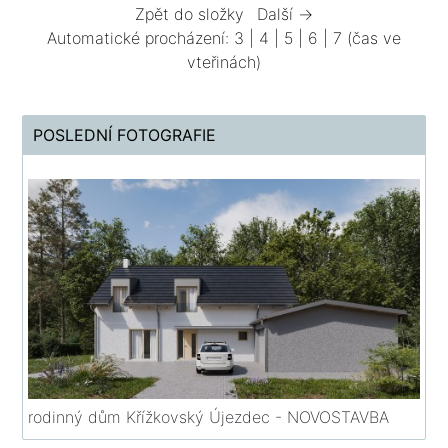
Zpět do složky
Další →
Automatické procházení:
3
|
4
|
5
|
6
|
7
(čas ve
vteřinách)
POSLEDNÍ FOTOGRAFIE
rodinný dům Křížkovský Újezdec - NOVOSTAVBA