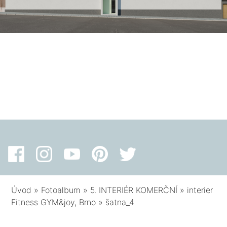
Úvod
»
Fotoalbum
»
5. INTERIÉR KOMERČNÍ
»
interier
Fitness GYM&joy, Brno
»
šatna_4