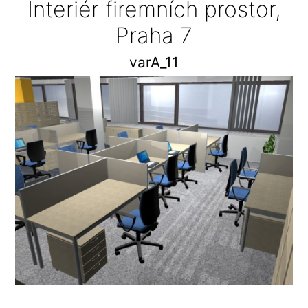
Interiér firemních prostor,
Praha 7
varA_11