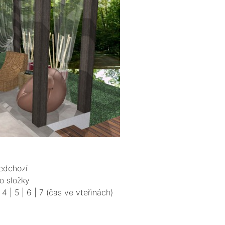
edchozí
o složky
|
4
|
5
|
6
|
7
(čas ve vteřinách)