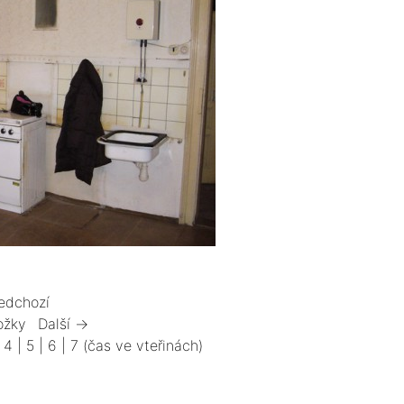
edchozí
ožky
Další →
|
4
|
5
|
6
|
7
(čas ve vteřinách)