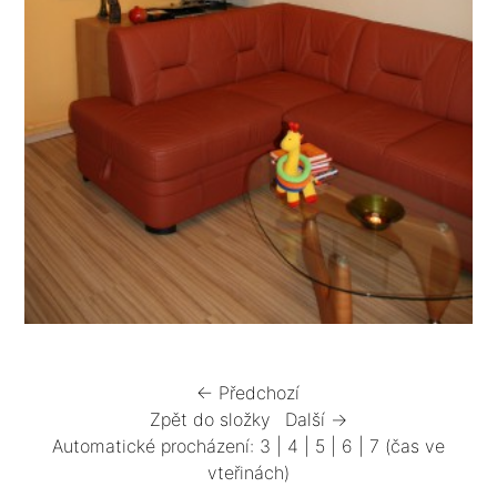
← Předchozí
Zpět do složky
Další →
Automatické procházení:
3
|
4
|
5
|
6
|
7
(čas ve
vteřinách)