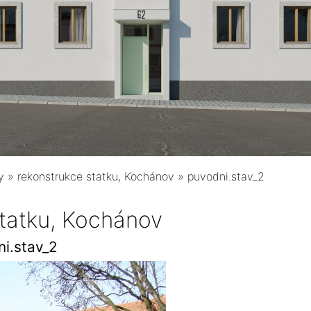
y
»
rekonstrukce statku, Kochánov
»
puvodni.stav_2
statku, Kochánov
i.stav_2