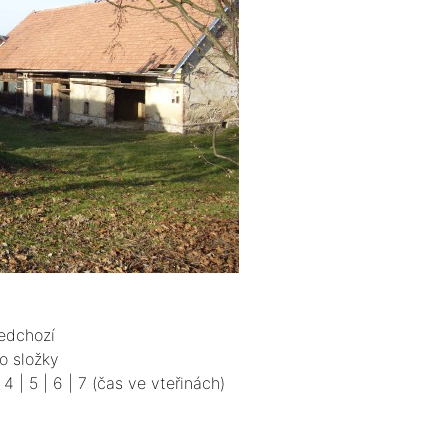
edchozí
o složky
|
4
|
5
|
6
|
7
(čas ve vteřinách)