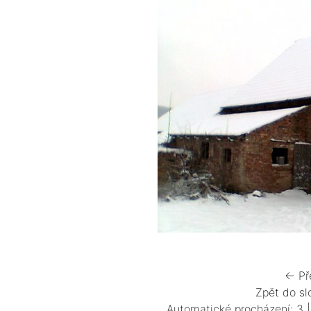
← Př
Zpět do sl
Automatické procházení:
3