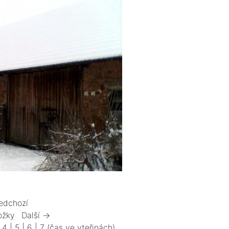
edchozí
ožky
Další →
|
4
|
5
|
6
|
7
(čas ve vteřinách)