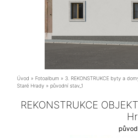
Úvod
»
Fotoalbum
»
3. REKONSTRUKCE byty a dom
Staré Hrady
»
původní stav_1
REKONSTRUKCE OBJEKTU
Hr
původn