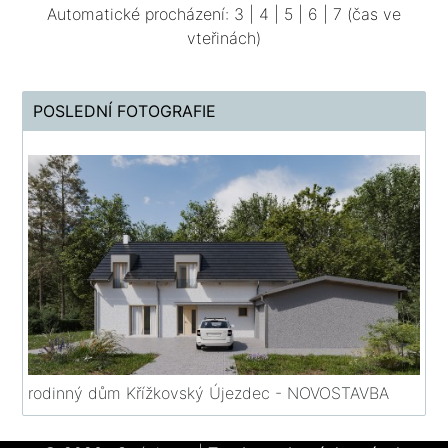
Automatické procházení:
3
|
4
|
5
|
6
|
7
(čas ve
vteřinách)
POSLEDNÍ FOTOGRAFIE
rodinný dům Křížkovský Újezdec - NOVOSTAVBA