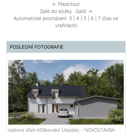
← Předchozí
Zpět do složky
Další →
Automatické procházení:
3
|
4
|
5
|
6
|
7
(čas ve
vteřinách)
POSLEDNÍ FOTOGRAFIE
rodinný dům Křížkovský Újezdec - NOVOSTAVBA