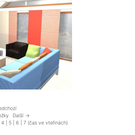
edchozí
ožky
Další →
|
4
|
5
|
6
|
7
(čas ve vteřinách)