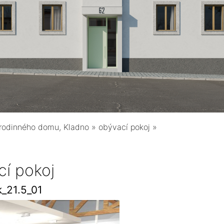
r rodinného domu, Kladno
»
obývací pokoj
»
cí pokoj
_21.5_01