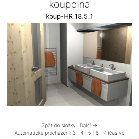
koupelna
koup-HR_18.5_1
Zpět do složky
Další →
Automatické procházení:
3
|
4
|
5
|
6
|
7
(čas ve