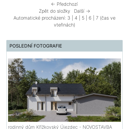
← Předchozí
Zpět do složky
Další →
Automatické procházení:
3
|
4
|
5
|
6
|
7
(čas ve
vteřinách)
POSLEDNÍ FOTOGRAFIE
rodinný dům Křížkovský Újezdec - NOVOSTAVBA