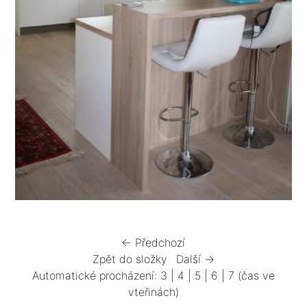
← Předchozí
Zpět do složky
Další →
Automatické procházení:
3
|
4
|
5
|
6
|
7
(čas ve
vteřinách)