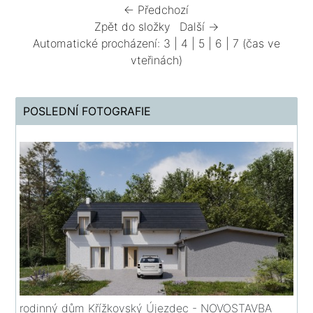
← Předchozí
Zpět do složky
Další →
Automatické procházení:
3
|
4
|
5
|
6
|
7
(čas ve
vteřinách)
POSLEDNÍ FOTOGRAFIE
rodinný dům Křížkovský Újezdec - NOVOSTAVBA