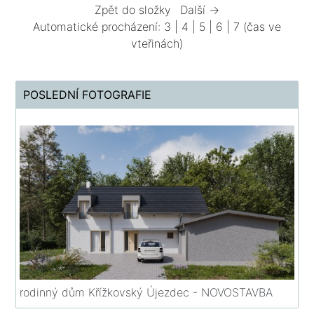
Zpět do složky
Další →
Automatické procházení:
3
|
4
|
5
|
6
|
7
(čas ve
vteřinách)
POSLEDNÍ FOTOGRAFIE
rodinný dům Křížkovský Újezdec - NOVOSTAVBA