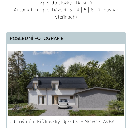
Zpět do složky
Další →
Automatické procházení:
3
|
4
|
5
|
6
|
7
(čas ve
vteřinách)
POSLEDNÍ FOTOGRAFIE
rodinný dům Křížkovský Újezdec - NOVOSTAVBA