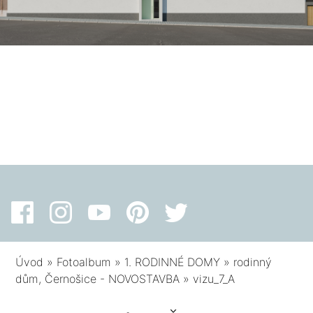
Úvod
»
Fotoalbum
»
1. RODINNÉ DOMY
»
rodinný
dům, Černošice - NOVOSTAVBA
»
vizu_7_A