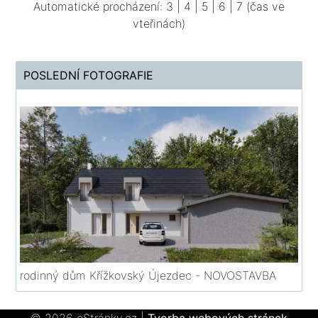
Automatické procházení:
3
|
4
|
5
|
6
|
7
(čas ve
vteřinách)
POSLEDNÍ FOTOGRAFIE
rodinný dům Křížkovský Újezdec - NOVOSTAVBA